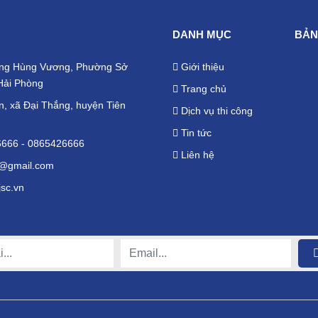
DANH MỤC
BẢN
ng Hùng Vương, Phường Sở
Giới thiệu
Hải Phòng
Trang chủ
, xã Đại Thắng, huyện Tiên
Dịch vụ thi công
Tin tức
6666
-
0865426666
Liên hệ
c@gmail.com
sc.vn