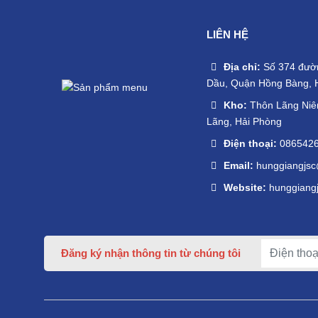
LIÊN HỆ
Địa chỉ:
Số 374 đườ
Dầu, Quận Hồng Bàng, 
Kho:
Thôn Lãng Niên
Lãng, Hải Phòng
Điện thoại:
086542
Email:
hunggiangjs
Website:
hunggiangj
Đăng ký nhận thông tin từ chúng tôi