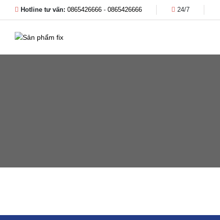
Hotline tư vấn:
0865426666
-
0865426666
24/7