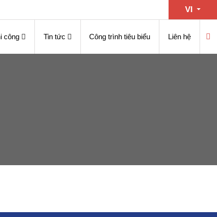
VI
i công
Tin tức
Công trình tiêu biểu
Liên hệ