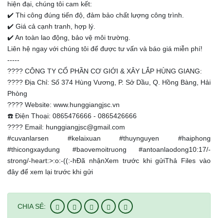
hiện đại, chúng tôi cam kết:
✔️ Thi công đúng tiến độ, đảm bảo chất lượng công trình.
✔️ Giá cả cạnh tranh, hợp lý.
✔️ An toàn lao động, bảo vệ môi trường.
Liên hệ ngay với chúng tôi để được tư vấn và báo giá miễn phí!
-----
???? CÔNG TY CỔ PHẦN CƠ GIỚI & XÂY LẮP HÙNG GIANG:
???? Địa Chỉ: Số 374 Hùng Vương, P. Sở Dầu, Q. Hồng Bàng, Hải
Phòng
???? Website: www.hunggiangjsc.vn
☎️ Điện Thoại: 0865476666 - 0865426666
???? Email: hunggiangjsc@gmail.com
#cuvanlarsen #kelaixuan #thuynguyen #haiphong
#thicongxaydung #baovemoitruong #antoanlaodong10:17/-
strong/-heart:>:o:-((:-hĐã nhậnXem trước khi gửiThả Files vào
đây để xem lại trước khi gửi
CHIA SẺ: