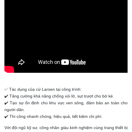
✅ Tác dụng của cừ Larsen tại công trình:
✔️ Tăng cường khả năng chống xói lở, sụt trượt cho bờ kè.
✔️ Tạo sự ổn định cho khu vực ven sông, đảm bảo an toàn cho
người dân.
✔️ Thi công nhanh chóng, hiệu quả, tiết kiệm chi phí.
Với đội ngũ kỹ sư, công nhân giàu kinh nghiệm cùng trang thiết bị